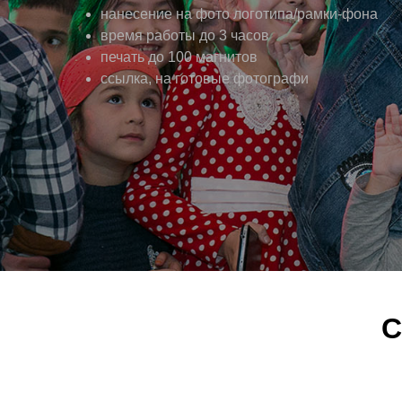
нанесение на фото логотипа/рамки-фона
время работы до 3 часов
печать до 100 магнитов
ссылка, на готовые фотографи
C