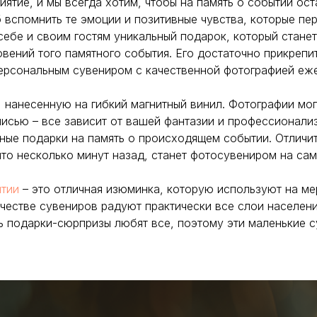
ятие, и мы всегда хотим, чтобы на память о событии ос
б вспомнить те эмоции и позитивные чувства, которые пе
 себе и своим гостям уникальный подарок, который стан
овений того памятного события. Его достаточно прикрепи
ерсональным сувениром с качественной фотографией еж
нанесенную на гибкий магнитный винил. Фотографии мог
писью – все зависит от вашей фантазии и профессионали
ичные подарки на память о происходящем событии. Отлич
нято несколько минут назад, станет фотосувениром на са
ятии
– это отличная изюминка, которую используют на ме
ачестве сувениров радуют практически все слои населени
 подарки-сюрпризы любят все, поэтому эти маленькие с