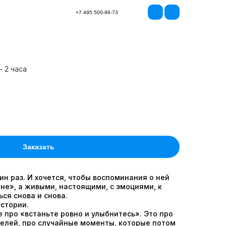
+7 495 500-96-73
 2 часа
Заказать
ин раз. И хочется, чтобы воспоминания о ней
не», а живыми, настоящими, с эмоциями, к
ся снова и снова.
стории.
 про «встаньте ровно и улыбнитесь». Это про
телей, про случайные моменты, которые потом