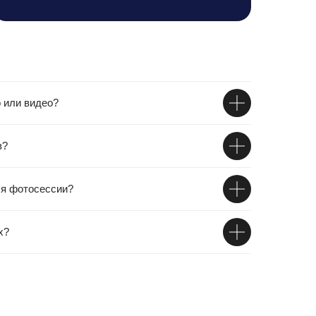
 или видео?
в?
ля фотосессии?
х?