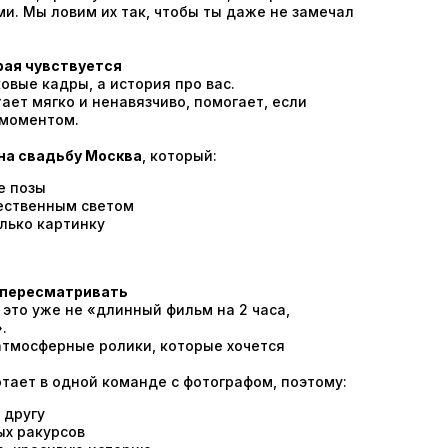
и. Мы ловим их так, чтобы ты даже не замечал
рая чувствуется
овые кадры, а история про вас.
ает мягко и ненавязчиво, помогает, если
 моментом.
на свадьбу Москва
, который:
е позы
тественным светом
олько картинку
я пересматривать
это уже не «длинный фильм на 2 часа,
.
тмосферные ролики, которые хочется
тает в одной команде с фотографом, поэтому:
 другу
ых ракурсов