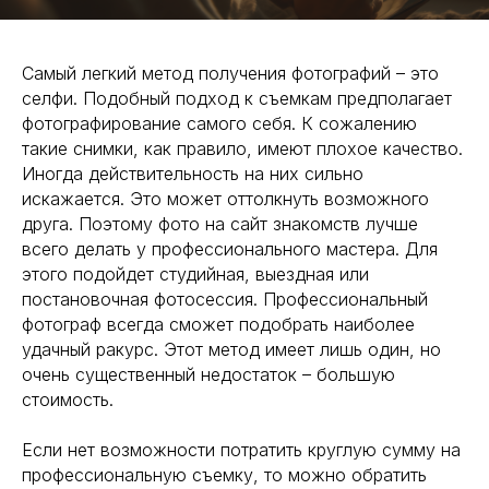
БЛОГ
СПОСОБЫ СВЯЗИ:
Самый легкий метод получения фотографий – это
+7 495 500-96-73
селфи. Подобный подход к съемкам предполагает
+7 915 347-93-19
фотографирование самого себя. К сожалению
fotoagent@list.ru
такие снимки, как правило, имеют плохое качество.
Иногда действительность на них сильно
искажается. Это может оттолкнуть возможного
друга. Поэтому фото на сайт знакомств лучше
всего делать у профессионального мастера. Для
этого подойдет студийная, выездная или
постановочная фотосессия. Профессиональный
фотограф всегда сможет подобрать наиболее
Нажимая на кнопку “Заказать съемку”, Вы соглашаетесь с
Политикой обработки персональных данных
удачный ракурс. Этот метод имеет лишь один, но
ЗАКАЗАТЬ СЪЕМКУ
очень существенный недостаток – большую
стоимость.
Если нет возможности потратить круглую сумму на
профессиональную съемку, то можно обратить