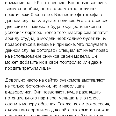
внимание на TFP фотосессию. Воспользовавшись
таким способом, портфолио можно получить
практически бесплатно. В качестве фотографа в
данном случае выступает новичок. Его фотосессия
для сайтов знакомств будет осуществляться на
условиях бартера. Более того, мастер сам оплатит
аренду студии, а модели необходимо будет лишь
позаботиться в визаже и прическе. Что получает в
Политика в области персональных данных
данном случае фотограф? Специалист имеет право
Политика в области файлов Cookies
на использование снимков своей модели. Он
может добавить их в свое портфолио или даже
продать третьим лицам.
Довольно часто на сайтах знакомств выставляют
не только фотоснимки, но и небольшие
видеоролики. Они позволяют лучше разглядеть
потенциального партнера, услышать его голос,
оценить манеру общения. Так же, как и фотосессия,
съемка видеороликов для сайта знакомств должна
проходить в привлекательном месте. Здесь стоит