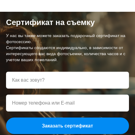
[ APIK STUDIO ]
Сертификат на съемку
Фото/видео производство
У нас вы также можете заказать подарочный сертификат на
© 2005-2026 APIK studio.
фотосессию.
Все права защищены.
Сертификаты создаются индивидуально, в зависимости от
интересующего вас вида фотосъемки, количества часов и с
НАШИ УСЛУГИ:
учетом ваших пожеланий.
Обучение съемке и монтажу
Венчание
Крестины
Съемка выставки
Съемка конференций
Съемка в саду
Предметная съемка
Выездная фотостудия
Нейровидео
Заказать сертификат
Аренда студии