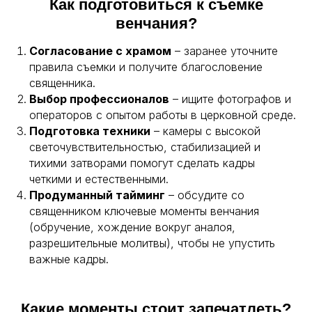
Как подготовиться к съемке
Предметная съемка
Выездная фотостудия
венчания?
Нейровидео
Согласование с храмом
– заранее уточните
Аренда студии
правила съемки и получите благословение
БЛОГ
священника.
Выбор профессионалов
– ищите фотографов и
СПОСОБЫ СВЯЗИ:
операторов с опытом работы в церковной среде.
+7 495 500-96-73
Подготовка техники
– камеры с высокой
+7 915 347-93-19
светочувствительностью, стабилизацией и
fotoagent@list.ru
тихими затворами помогут сделать кадры
четкими и естественными.
Продуманный тайминг
– обсудите со
священником ключевые моменты венчания
(обручение, хождение вокруг аналоя,
разрешительные молитвы), чтобы не упустить
важные кадры.
Нажимая на кнопку “Заказать съемку”, Вы соглашаетесь с
Политикой обработки персональных данных
ЗАКАЗАТЬ СЪЕМКУ
Какие моменты стоит запечатлеть?