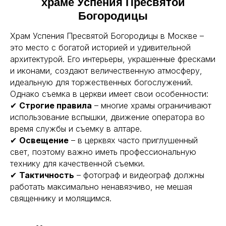
храме Успения Пресвятой
Богородицы
Храм Успения Пресвятой Богородицы в Москве –
это место с богатой историей и удивительной
архитектурой. Его интерьеры, украшенные фресками
и иконами, создают величественную атмосферу,
[ APIK STUDIO ]
идеальную для торжественных богослужений.
Однако съемка в церкви имеет свои особенности:
Фото/видео производство
✔
Строгие правила
– многие храмы ограничивают
© 2005-2026 APIK studio.
использование вспышки, движение оператора во
Все права защищены.
время службы и съемку в алтаре.
✔
Освещение
– в церквях часто приглушенный
НАШИ УСЛУГИ:
свет, поэтому важно иметь профессиональную
Обучение съемке и монтажу
технику для качественной съемки.
Венчание
✔
Тактичность
– фотограф и видеограф должны
Крестины
работать максимально ненавязчиво, не мешая
Съемка выставки
священнику и молящимся.
Съемка конференций
Съемка в саду