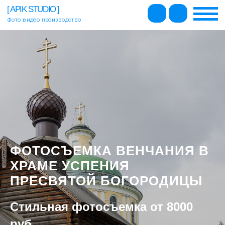
[ APIK STUDIO ]
Фото видео производство
ВИДЫ СЪЕМОК И ЦЕНЫ
О НАС
ОТЗЫВЫ
КОНТАКТЫ
+7 495 500-96-73
ФОТОСЪЕМКА ВЕНЧАНИЯ В
ХРАМЕ УСПЕНИЯ
ПРЕСВЯТОЙ БОГОРОДИЦЫ
Стильная фотосъемка от 8000
руб.