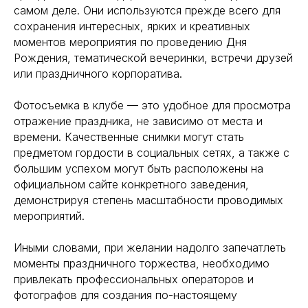
самом деле. Они используются прежде всего для
сохранения интересных, ярких и креативных
моментов мероприятия по проведению Дня
Рождения, тематической вечеринки, встречи друзей
или праздничного корпоратива.
Фотосъемка в клубе — это удобное для просмотра
Нажимая на кнопку “Заказать съемку”, Вы соглашаетесь с Политикой обработки пе
отражение праздника, не зависимо от места и
времени. Качественные снимки могут стать
ЗАКАЗАТЬ СЪЕМКУ
предметом гордости в социальных сетях, а также с
большим успехом могут быть расположены на
официальном сайте конкретного заведения,
демонстрируя степень масштабности проводимых
мероприятий.
Иными словами, при желании надолго запечатлеть
моменты праздничного торжества, необходимо
привлекать профессиональных операторов и
фотографов для создания по-настоящему