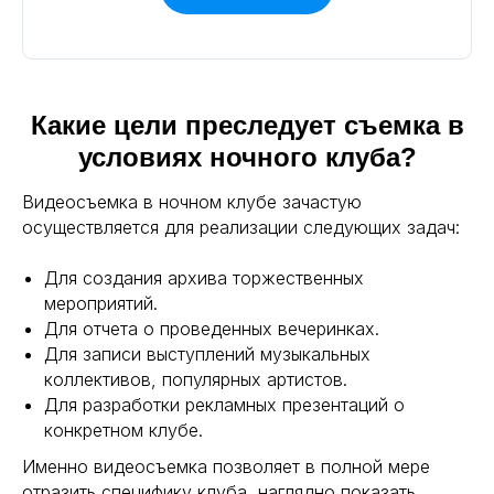
© 2005-2026 APIK studio.
Все права защищены.
НАШИ УСЛУГИ:
Обучение съемке и монтажу
Какие цели преследует съемка в
Венчание
условиях ночного клуба?
Крестины
Съемка выставки
Видеосъемка в ночном клубе зачастую
Съемка конференций
осуществляется для реализации следующих задач:
Съемка в саду
Предметная съемка
Для создания архива торжественных
Выездная фотостудия
мероприятий.
Нейровидео
Для отчета о проведенных вечеринках.
Аренда студии
Для записи выступлений музыкальных
коллективов, популярных артистов.
БЛОГ
Для разработки рекламных презентаций о
СПОСОБЫ СВЯЗИ:
конкретном клубе.
+7 495 500-96-73
Именно видеосъемка позволяет в полной мере
+7 915 347-93-19
отразить специфику клуба, наглядно показать