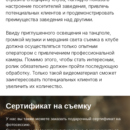
fotoagent@list.ru
настроение посетителей заведения, привлечь
потенциальных клиентов и продемонстрировать
преимущества заведения над другими.
Ввиду приглушенного освещения на танцполе,
громкой музыки и мерцания света съемка в клубе
должна осуществляться только опытным
Нажимая на кнопку “Заказать съемку”, Вы соглашаетесь с
оператором с привлечением профессиональной
Политикой обработки персональных данных
камеры. Помимо этого, чтобы стать интересным,
ЗАКАЗАТЬ СЪЕМКУ
ролик обязательно должен пройти последующую
обработку. Только такой видеоматериал сможет
заинтересовать потенциальных клиентов и
увеличить их количество.
Сертификат на съемку
У нас вы также можете заказать подарочный сертификат на
фотосессию.