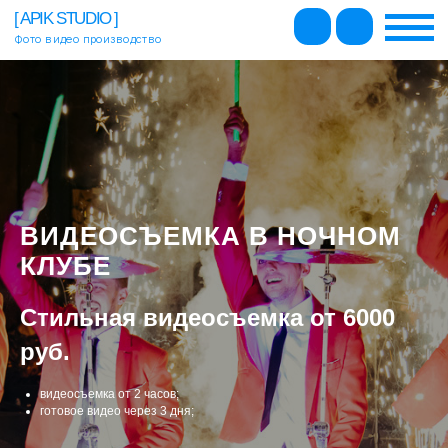
[ APIK STUDIO ]
Фото видео производство
ВИДЫ СЪЕМОК И ЦЕНЫ
О НАС
ОТЗЫВЫ
КОНТАКТЫ
+7 495 500-96-73
ВИДЕОСЪЕМКА В НОЧНОМ
КЛУБЕ
Стильная видеосъемка от 6000
руб.
видеосъемка от 2 часов;
готовое видео через 3 дня;